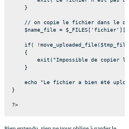
    }

// on copie le fichier dans le do
$name_file 
= 
$_FILES
[
'fichier'
][
'
    if( !
move_uploaded_file
(
$tmp_file
    {

        exit(
"Impossible de copier le
    }

    echo 
"Le fichier a bien été uploa
}

?>
Bien entendu, rien ne vous oblige à garder le