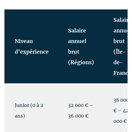
Salaire
Salaire
annuel
Niveau
annuel
brut
d’expérience
brut
(Île-
(Régions)
de-
France
38 000
Junior (0 à 2
32 000 € –
€ – 42
ans)
36 000 €
000 €