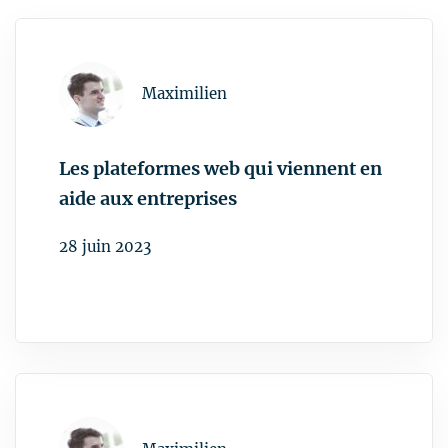
v
i
g
a
t
Les plateformes web qui viennent en
i
aide aux entreprises
o
n