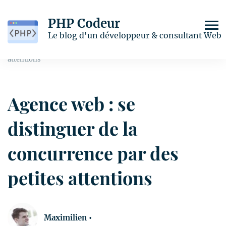
PHP Codeur
Home
Web
Le blog d'un développeur & consultant Web
Agence web : se distinguer de la concurrence par des petites
attentions
Agence web : se
distinguer de la
concurrence par des
petites attentions