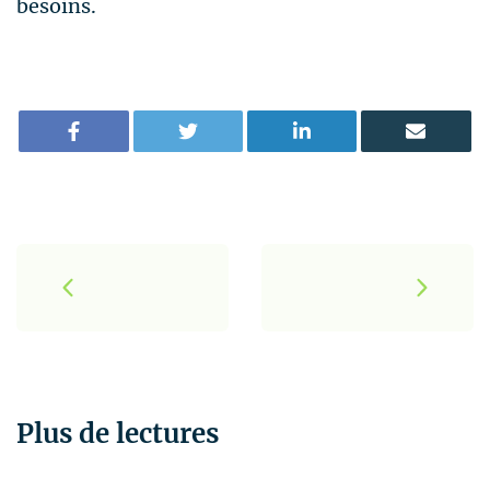
besoins.
P
o
s
t
N
Plus de lectures
a