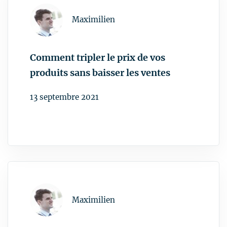
g
a
t
Comment tripler le prix de vos
i
produits sans baisser les ventes
o
n